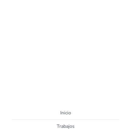
manifestar la evolución y los nuevos retos a los que
se enfrentaba la empresa. El objetivo de
posicionamiento que buscó instalar [...]
VER MÁS
VIEW PROJECT
Inicio
Trabajos