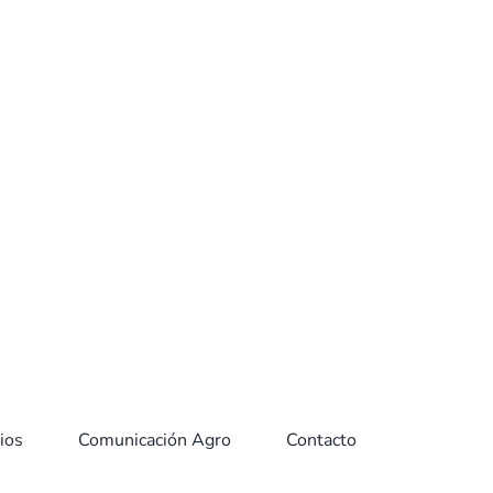
cula a la música y durazno representa al ciudadano
mopolita. Ambos diseños se proyectan con una visual
˚ para recorrerlas en detalle.
VER MÁS
ios
Comunicación Agro
Contacto