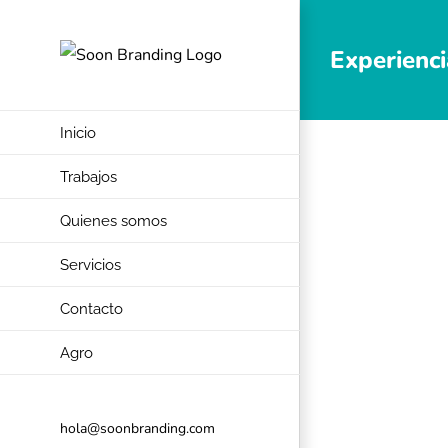
Skip
to
Experienci
content
Inicio
Trabajos
Quienes somos
Servicios
Contacto
Agro
hola@soonbranding.com