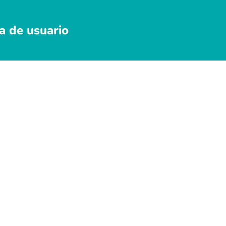
a de usuario
au
En 
pos
asi
y e
pro