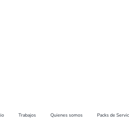
vin
cos
360
cio
Trabajos
Quienes somos
Packs de Servic