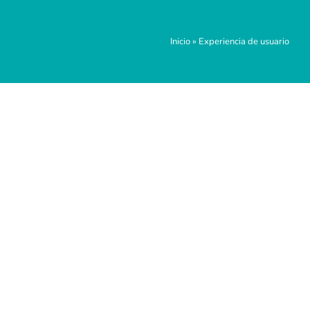
Inicio
»
Experiencia de usuario
xilio24.com
este proyecto integral, desarrollamos la identidad y
icionamiento de auxilio24.com, una marca dedicada a la
stencia vehicular. El objetivo fue crear una presencia visual
stratégica coherente que reflejara confianza, rapidez y
fesionalismo.
VER MÁS